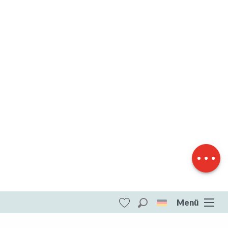
Herunterladen
Höhenunterschied
Menü
Suche
Voir les favoris
ITI - Au coeur du Plateau de Millevaches