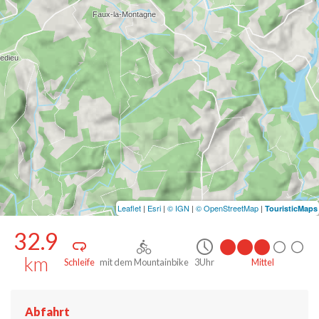
Leaflet
|
Esri
|
© IGN
|
© OpenStreetMap
|
TouristicMaps
32.9
km
Schleife
mit dem Mountainbike
3Uhr
Mittel
Abfahrt