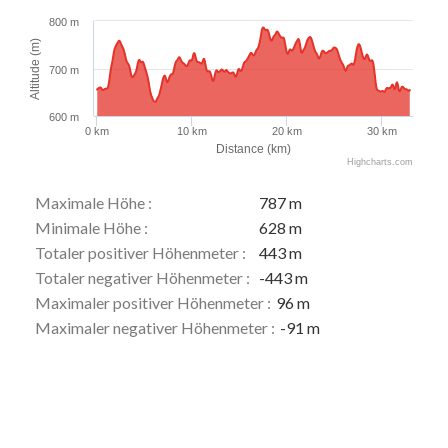
800 m
Altitude (m)
700 m
600 m
0 km
10 km
20 km
30 km
Distance (km)
Highcharts.com
Maximale Höhe :
787 m
Minimale Höhe :
628 m
Totaler positiver Höhenmeter :
443 m
Totaler negativer Höhenmeter :
-443 m
Maximaler positiver Höhenmeter :
96 m
Maximaler negativer Höhenmeter :
-91 m