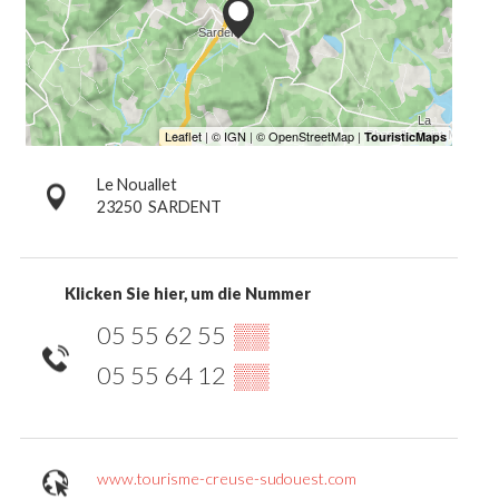
Le Nouallet
23250
SARDENT
Klicken Sie hier, um die Nummer
05 55 62 55
▒▒
05 55 64 12
▒▒
www.tourisme-creuse-sudouest.com