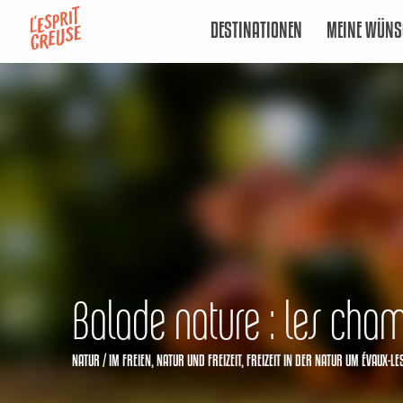
Aller
DESTINATIONEN
MEINE WÜNS
au
contenu
principal
Balade nature : les cha
NATUR / IM FREIEN,
NATUR UND FREIZEIT,
FREIZEIT IN DER NATUR
UM ÉVAUX-LE