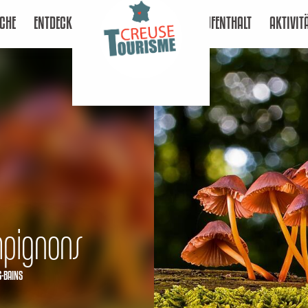
CHE
ENTDECKEN
AUFENTHALT
AKTIVIT
mpignons
S-BAINS