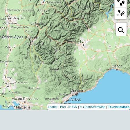
Leaflet
|
Esri
|
© IGN
|
© OpenStreetMap
|
TouristicMaps