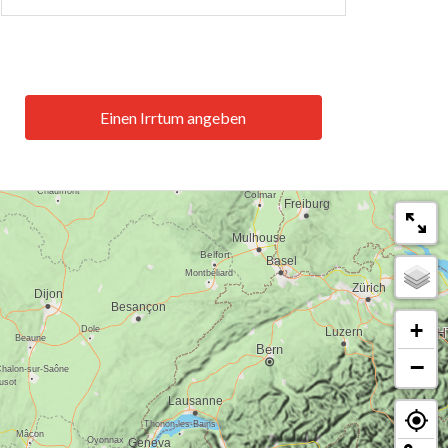
Einen Irrtum angeben
+
−