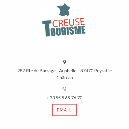
287 Rte du Barrage - Auphelle – 87470 Peyrat le
Château
+33 55 5 69 76 70
EMAIL