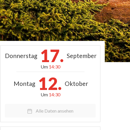
17.
Donnerstag
September
Um
14:30
12.
Montag
Oktober
Um
14:30
Alle Daten ansehen