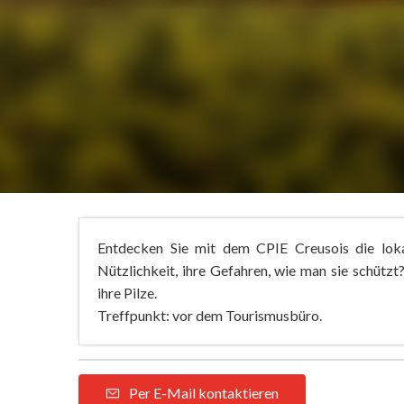
Entdecken Sie mit dem CPIE Creusois die lokal
Nützlichkeit, ihre Gefahren, wie man sie schützt
ihre Pilze.
Treffpunkt: vor dem Tourismusbüro.
Per E-Mail kontaktieren