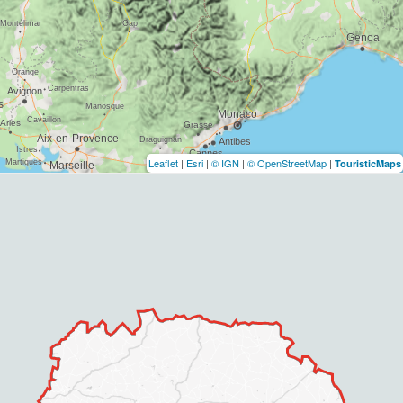
Leaflet
|
Esri
|
© IGN
|
© OpenStreetMap
|
TouristicMaps