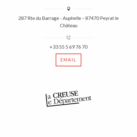
287 Rte du Barrage - Auphelle – 87470 Peyrat le
Château
+33 55 5 69 76 70
EMAIL