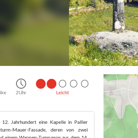
k
9.2
3Uhr
Leicht
12. Jahrhundert eine Kapelle in Pallier
enturm-Mauer-Fassade, deren von zwei
 und einem Wappen-Tympanon aus dem 14.