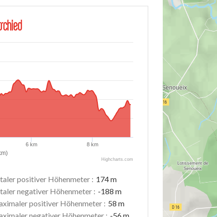
schied
6 km
8 km
km)
Highcharts.com
taler positiver Höhenmeter :
174 m
taler negativer Höhenmeter :
-188 m
ximaler positiver Höhenmeter :
58 m
ximaler negativer Höhenmeter :
-56 m