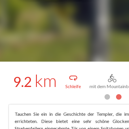
km
9.2
Schleife
zu Fuß
Tauchen Sie ein in die Geschichte der Templer, die im 
errichteten. Diese bietet eine sehr schöne Glock
Strebepfeilern eingerahmte Tür von einem Spitzbogen