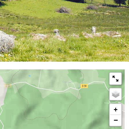
m
Schleife
mit dem Mountainbike
2Uhr
+
−