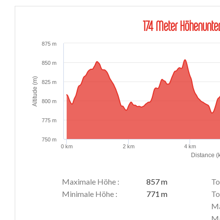
174 Meter Höhenunter
875 m
850 m
Altitude (m)
825 m
800 m
775 m
750 m
0 km
2 km
4 km
Distance (
Maximale Höhe :
857 m
To
Minimale Höhe :
771 m
To
Ma
Ma