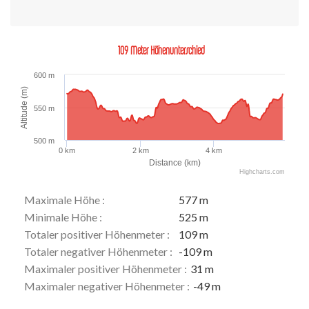
109 Meter Höhenunterschied
600 m
Altitude (m)
550 m
500 m
0 km
2 km
4 km
Distance (km)
Highcharts.com
Maximale Höhe :
577 m
Minimale Höhe :
525 m
Totaler positiver Höhenmeter :
109 m
Totaler negativer Höhenmeter :
-109 m
Maximaler positiver Höhenmeter :
31 m
Maximaler negativer Höhenmeter :
-49 m