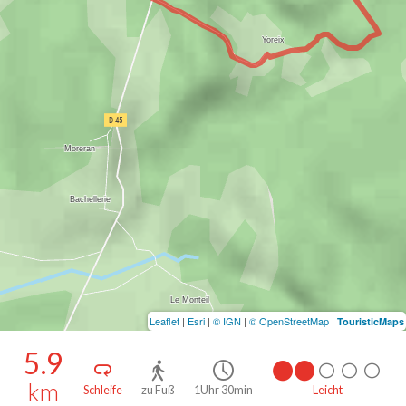
Leaflet
|
Esri
|
© IGN
|
© OpenStreetMap
|
TouristicMaps
5.9
km
Schleife
zu Fuß
1Uhr 30min
Leicht