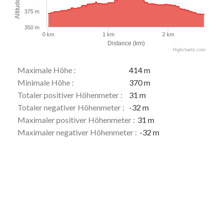
Altitude (m)
375 m
350 m
0 km
1 km
2 km
Distance (km)
Highcharts.com
Maximale Höhe :
414 m
Minimale Höhe :
370 m
Totaler positiver Höhenmeter :
31 m
Totaler negativer Höhenmeter :
-32 m
Maximaler positiver Höhenmeter :
31 m
Maximaler negativer Höhenmeter :
-32 m