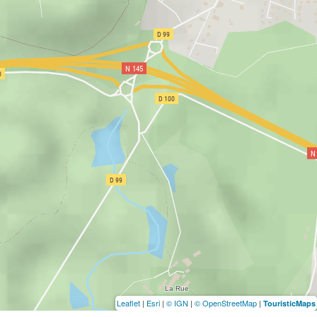
Leaflet
|
Esri
|
© IGN
|
© OpenStreetMap
|
TouristicMaps