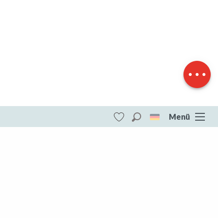
Beschreibung
Herunterladen
Höhenunterschied
Menü
Suche
Voir les favoris
ITI - Circuit pédestre n°12 La Chapuisette -
rando bambin (La Souterraine) #4073372
DESTINATIONEN
Die gesamte Creuse