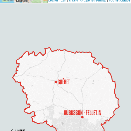
Leaflet
|
Esri
|
© IGN
|
© OpenStreetMap
|
TouristicMaps