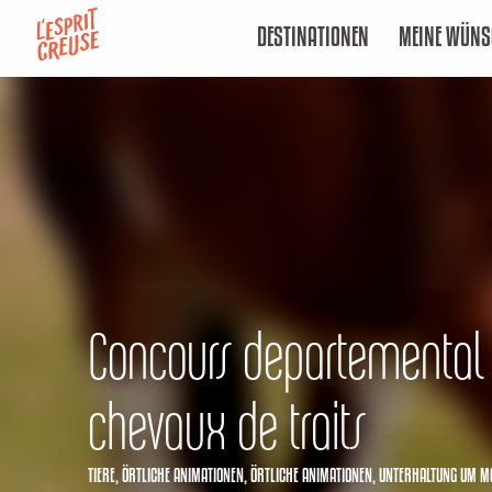
Aller
DESTINATIONEN
MEINE WÜNS
au
contenu
principal
Concours departemental
chevaux de traits
TIERE,
ÖRTLICHE ANIMATIONEN,
ÖRTLICHE ANIMATIONEN,
UNTERHALTUNG
UM M