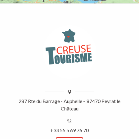
287 Rte du Barrage - Auphelle – 87470 Peyrat le
Château
+33 55 5 69 76 70