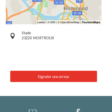
Stade
23220
MORTROUX
Signaler une erreur