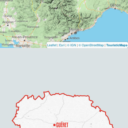
Leaflet
|
Esri
|
© IGN
|
© OpenStreetMap
|
TouristicMaps