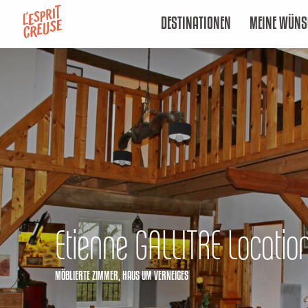
Aller
DESTINATIONEN
MEINE WÜNS
au
contenu
principal
Etienne GALLITRE Locatio
MÖBLIERTE ZIMMER,
HAUS
UM VERNEIGES