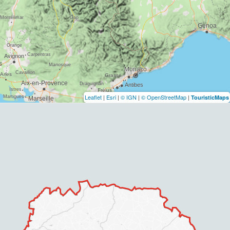
Leaflet
|
Esri
|
© IGN
|
© OpenStreetMap
|
TouristicMaps