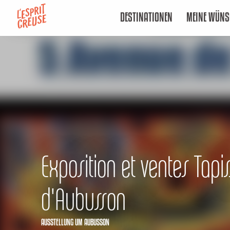
Aller
DESTINATIONEN
MEINE WÜNS
au
contenu
principal
Exposition et ventes Tapis
d'Aubusson
AUSSTELLUNG
UM AUBUSSON