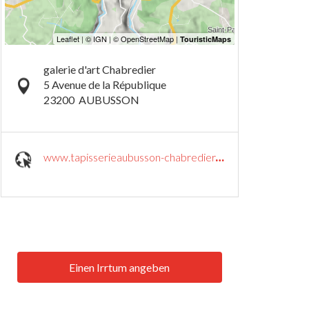
galerie d'art Chabredier
5 Avenue de la République
23200
AUBUSSON
www.tapisserieaubusson-chabredier.com
Einen Irrtum angeben