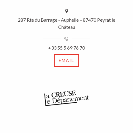
287 Rte du Barrage - Auphelle – 87470 Peyrat le
Château
+33 55 5 69 76 70
EMAIL