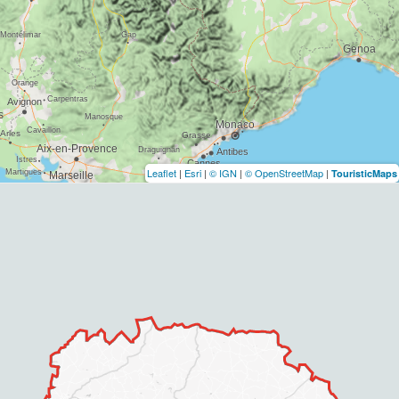
Leaflet
|
Esri
|
© IGN
|
© OpenStreetMap
|
TouristicMaps