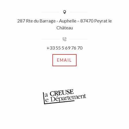
287 Rte du Barrage - Auphelle – 87470 Peyrat le
Château
+33 55 5 69 76 70
EMAIL