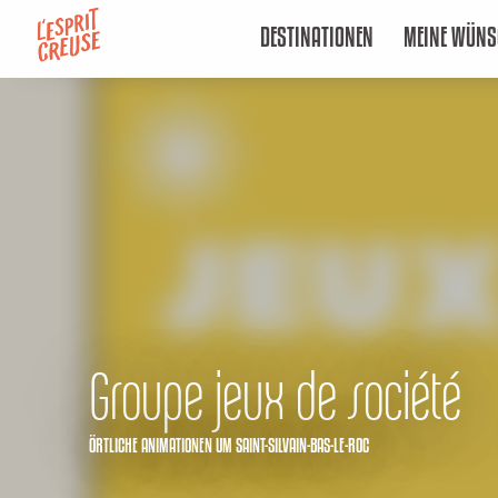
Aller
DESTINATIONEN
MEINE WÜNS
au
contenu
principal
Groupe jeux de société
ÖRTLICHE ANIMATIONEN
UM SAINT-SILVAIN-BAS-LE-ROC