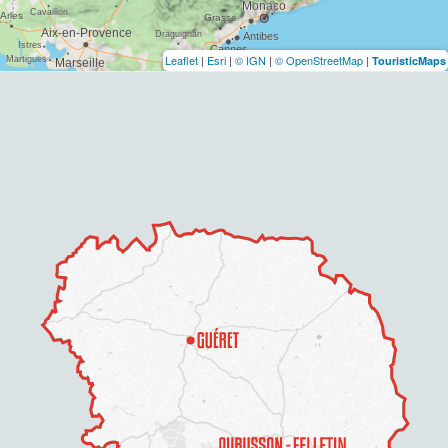
Leaflet
|
Esri
|
© IGN
|
© OpenStreetMap
|
TouristicMaps