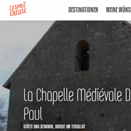
Aller
DESTINATIONEN
MEINE WÜNS
au
contenu
principal
La Chapelle Médiévale De
Paul
STÄTTE UND DENKMAL,
KIRCHE
UM TERCILLAT