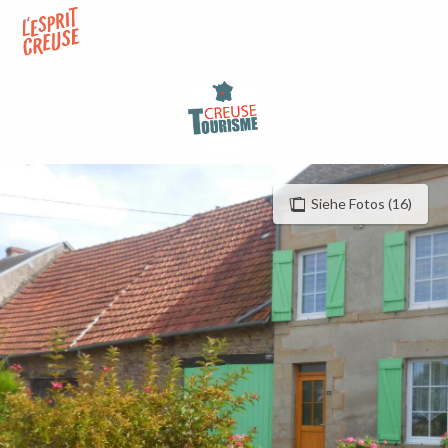
Aller
au
contenu
principal
Siehe Fotos (16)