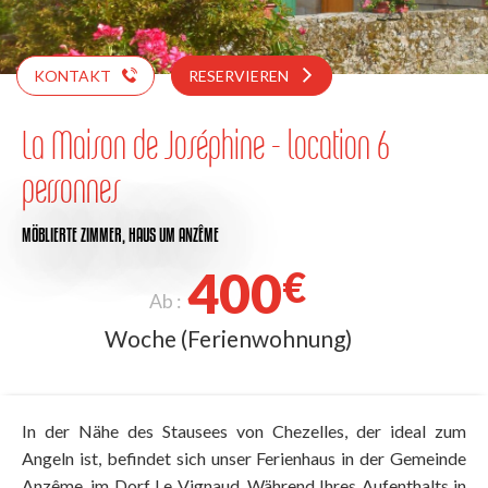
KONTAKT
RESERVIEREN
La Maison de Joséphine - location 6
personnes
MÖBLIERTE ZIMMER,
HAUS
UM ANZÊME
400
€
Ab :
Woche (Ferienwohnung)
In der Nähe des Stausees von Chezelles, der ideal zum
Angeln ist, befindet sich unser Ferienhaus in der Gemeinde
Anzême, im Dorf Le Vignaud. Während Ihres Aufenthalts in