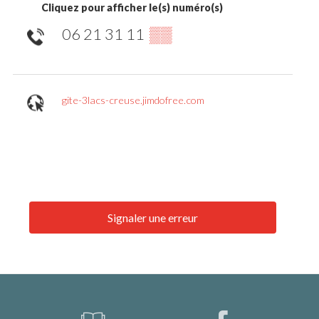
Cliquez pour afficher le(s) numéro(s)
06 21 31 11
▒▒
gite-3lacs-creuse.jimdofree.com
Signaler une erreur