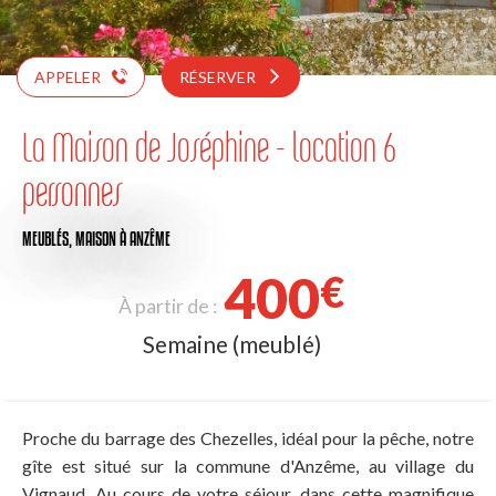
APPELER
RÉSERVER
La Maison de Joséphine - location 6
personnes
MEUBLÉS,
MAISON
À ANZÊME
400
€
À partir de :
Semaine (meublé)
Proche du barrage des Chezelles, idéal pour la pêche, notre
gîte est situé sur la commune d'Anzême, au village du
Vignaud. Au cours de votre séjour, dans cette magnifique