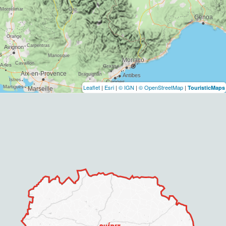
Leaflet
|
Esri
|
© IGN
|
© OpenStreetMap
|
TouristicMaps