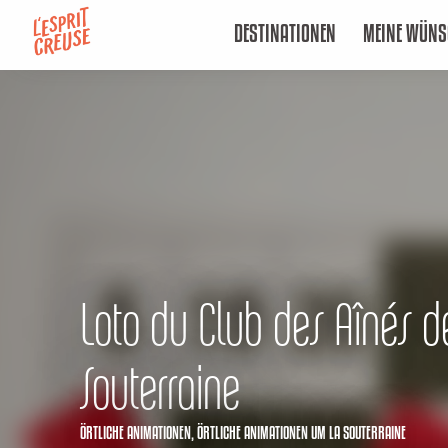
Aller
DESTINATIONEN
MEINE WÜNS
au
contenu
principal
Loto du Club des Aînés d
Souterraine
ÖRTLICHE ANIMATIONEN,
ÖRTLICHE ANIMATIONEN
UM LA SOUTERRAINE