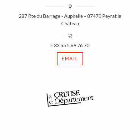
287 Rte du Barrage - Auphelle – 87470 Peyrat le
Château
+33 55 5 69 76 70
EMAIL