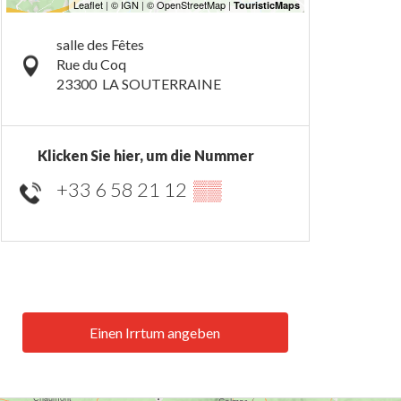
salle des Fêtes
Rue du Coq
23300
LA SOUTERRAINE
Klicken Sie hier, um die Nummer
+33 6 58 21 12
▒▒
Einen Irrtum angeben