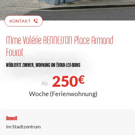
KONTAKT
Mme Valérie RENNESSON Place Armand
Fourot
MÖBLIERTE ZIMMER,
WOHNUNG
UM ÉVAUX-LES-BAINS
250
€
Ab :
Woche (Ferienwohnung)
Umwelt
Im Stadtzentrum