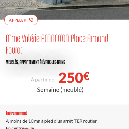
APPELER
Mme Valérie RENNESSON Place Armand
Fourot
MEUBLÉS,
APPARTEMENT
À ÉVAUX-LES-BAINS
250
€
À partir de :
Semaine (meublé)
Environnement
A moins de 10 mn à pied d'un arrêt TER routier
En centre-ville