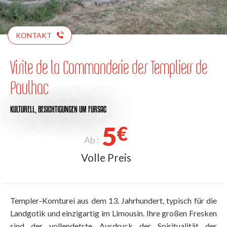
KONTAKT
Visite de la Commanderie des Templiers de
Paulhac
KULTURELL,
BESICHTIGUNGEN
UM FURSAC
5
€
Ab :
Volle Preis
Templer-Komturei aus dem 13. Jahrhundert, typisch für die
Landgotik und einzigartig im Limousin. Ihre großen Fresken
sind der vollendetste Ausdruck der Spiritualität der