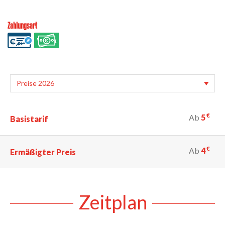
Zahlungsart
€
Ab
5
Basistarif
€
Ab
4
Ermäßigter Preis
Zeitplan