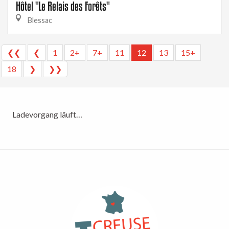
Hôtel "Le Relais des Forêts"
Blessac
❮❮
❮
1
2+
7+
11
12
13
15+
18
❯
❯❯
Ladevorgang läuft…