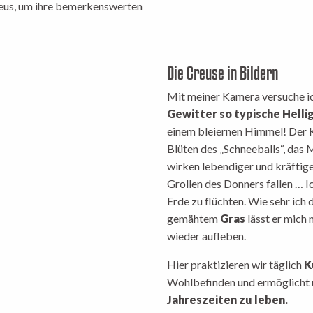
reus, um ihre bemerkenswerten
Die Creuse in Bildern
Mit meiner Kamera versuche ich 
Gewitter so typische Helli
einem bleiernen Himmel! Der Ko
Blüten des „Schneeballs“, das 
wirken lebendiger und kräftige
Grollen des Donners fallen … I
Erde zu flüchten. Wie sehr ich
gemähtem
Gras
lässt er mich 
wieder aufleben.
Hier praktizieren wir täglich
K
Wohlbefinden und ermöglicht 
Jahreszeiten zu leben.