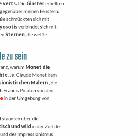
 verts.
Die
Ginster
erhellten
s gegenüber meinen Fenstern.
aße schmückten sich mit
yosotis
verbindet sich mit
ten
Sternen
, die weiße
“
de zu sein
d ganz, warum
Monet die
chte
. Ja, Claude Monet kam
sionistischen Malern
, die
h Francis Picabia von den
le
in der Umgebung von
 staunten über die
isch und wild
in der Zeit der
s und des Impressionismus