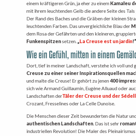
einem kräftigeren Grün, ja eher zu einem
Kamaïeu de
mit ihrem leuchtenden Gelb die andere Seite des Tal
Der Rand des Baches und die Gräben der kleinen Str
leuchtenden Farben. Das unvergleichliche Blau der
M
dem Rosa der Gefährten und den kleineren, gruppier
Funkenspitzen
setzen.
„
La Creuse est un jardin
!
Wie ein Gefühl, mitten in einem Gemäl
Dort, tief in meiner Landschaft, verstehe ich voll un
Creuse zu einer seiner Inspirationsquellen ma
und malte die Creuse! Er gehört zu jenen
400 impres
sich wie Armand Guillaumin, Eugène Alluaud oder auc
Landschaften der
Täler der Creuse und der Sédel
Crozant, Fresselines oder La Celle Dunoise.
Die Menschen dieser Zeit bewunderten die Natur und
authentischen Landschaften
. Das ist sehr
romant
industriellen Revolution! Die Maler des Pleinairismu