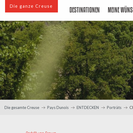
Aller
Die ganze Creuse
DESTINATIONEN
MEINE WÜNS
au
contenu
principal
Die gesamte Creuse
Pays Dunois
ENTDECKEN
Porträts
C