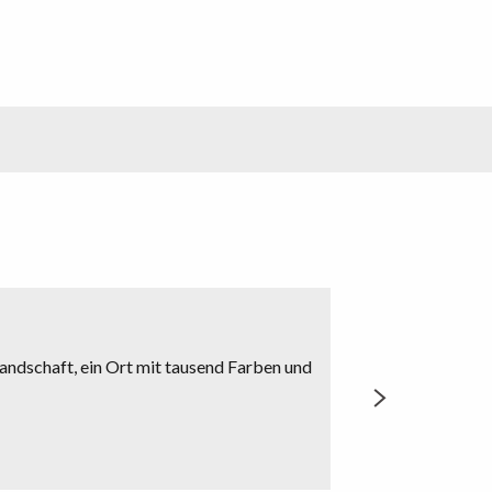
Landschaft, ein Ort mit tausend Farben und
Innerhalb der Maue