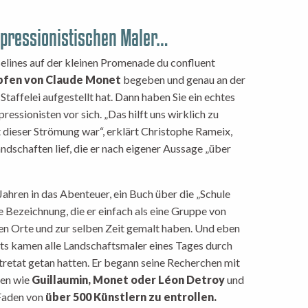
mpressionistischen Maler…
elines auf der kleinen Promenade du confluent
apfen von Claude Monet
begeben und genau an der
 Staffelei aufgestellt hat. Dann haben Sie ein echtes
essionisten vor sich. „Das hilft uns wirklich zu
 dieser Strömung war“, erklärt Christophe Rameix,
ndschaften lief, die er nach eigener Aussage „über
Jahren in das Abenteuer, ein Buch über die „Schule
e Bezeichnung, die er einfach als eine Gruppe von
ben Orte und zur selben Zeit gemalt haben. Und eben
ts kamen alle Landschaftsmaler eines Tages durch
Étretat getan hatten. Er begann seine Recherchen mit
ten wie
Guillaumin, Monet oder Léon Detroy
und
 Faden von
über 500 Künstlern zu entrollen.