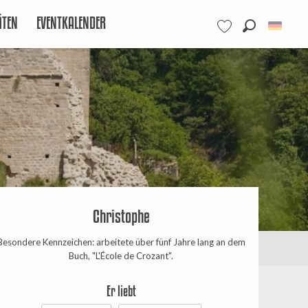
ÄTEN
EVENTKALENDER
Suche
Voir les favoris
Christophe
Besondere Kennzeichen: arbeitete über fünf Jahre lang an dem
Buch, "L'École de Crozant".
Er liebt