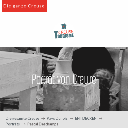
Aller
Die ganze Creuse
au
contenu
principal
Porträt von Creuse
Die gesamte Creuse
Pays Dunois
ENTDECKEN
Porträts
Pascal Deschamps