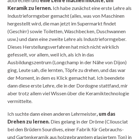
abbrechen und
eine Lehre machen möchte, um
Keramik zu lernen.
Ich habe zunächst eine erste Lehre als
Industrieformgeber gemacht (alles, was von Maschinen
hergestellt wird, die man jetzt im Supermarkt findet
(Geschirr) sowie Toiletten, Waschbecken, Duschwannen
usw.) und dann eine zweite Lehre als Industrieformgeber.
Dieses Herstellungsverfahren hat mich nicht wirklich
gefesselt, vor allem, weil ich, als ich in das
Ausbildungszentrum (Longchamp in der Nähe von Dijon)
ging, Leute sah, die lernten, Töpfe zu drehen, und das war
der Moment, in dem es Klick gemacht hat. Ich beendete
dann diese erste Lehre, die in der Dordogne stattfand, mir
aber trotz allem viel Wissen über die Keramiktechnologie
vermittelte.
Ich suchte dann einen anderen Lehrmeister
, um das
Drehen zu lernen.
Dies gelang in der Drôme (Cliousclat
bei den Brüdern Sourdives, einer Fabrik für Gebrauchs-
und Gartenkeramik aus holzgebranntem glasiertem Ton) in