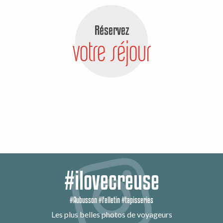
Réservez
votre séjour
#ilovecreuse
#Aubusson #Felletin #tapisseries
Les plus belles photos de voyageurs