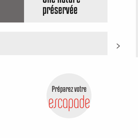
préservée
Tapisse
Préparez votre
escapade
Hébergements