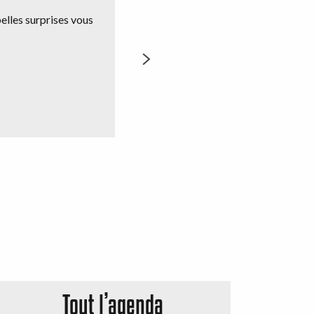
elles surprises vous
EXPOSITION "L
Un rendez-vous magistral avec « Le 
Jusqu'au 1er novemb
Tout l’agenda