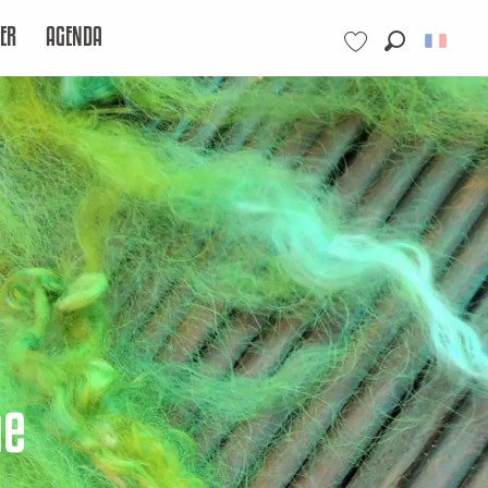
ER
AGENDA
Recherche
Voir les favoris
me