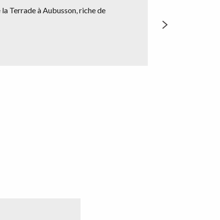
de la Terrade à Aubusson, riche de
Pendant près d’un s
joaillerie puis à...
LIRE LA SUIT