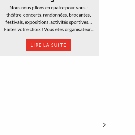
Nous nous plions en quatre pour vous :
théâtre, concerts, randonnées, brocantes,
festivals, expositions, activités sportives…
Faites votre choix ! Vous êtes organisateur...
rie et savoir-faire lainiers
LIRE LA SUITE