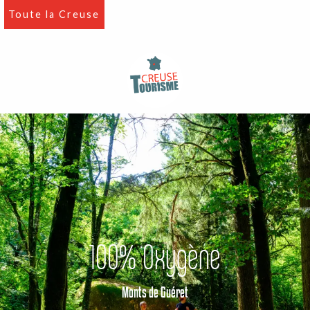
Aller
Toute la Creuse
au
contenu
principal
100% Oxygène
Monts de Guéret