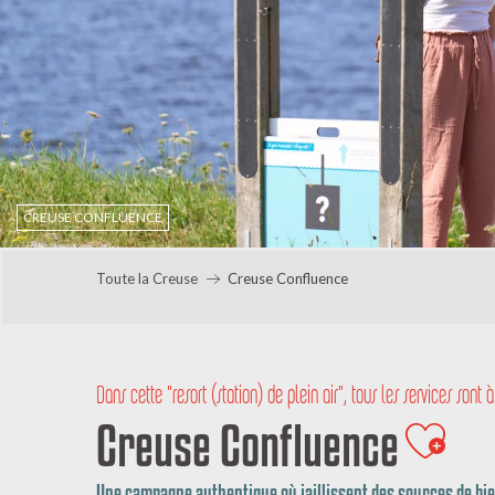
CREUSE CONFLUENCE
Toute la Creuse
Creuse Confluence
Dans cette "resort (station) de plein air", tous les services sont
Creuse Confluence
Ajout
Une campagne authentique où jaillissent des sources de bi