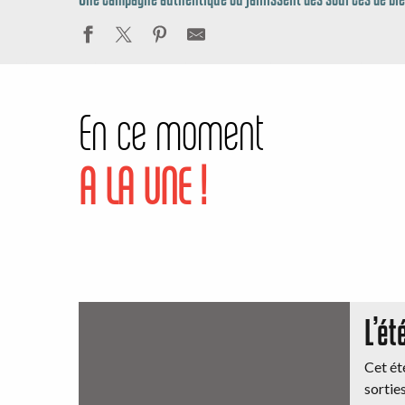
En ce moment
A LA UNE !
L’ét
Cet ét
sorties