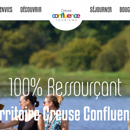
ENVIES
DÉCOUVRIR
SÉJOURNER
BOUG
100% Ressourçant
rritoire Creuse Conflue