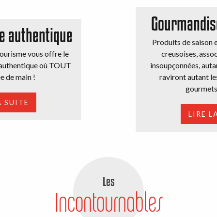
Gourmandise
 authentique
Produits de saison e
urisme vous offre le
creusoises, assoc
 authentique où TOUT
insoupçonnées, autan
e de main !
raviront autant le
gourmets 
A SUITE
LIRE L
Les
Incontournables