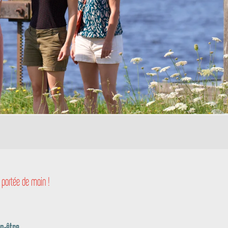
 à portée de main !
er aux favoris
en-être