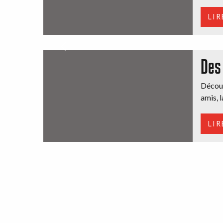
LIR
Des
Découv
amis, l
LIR