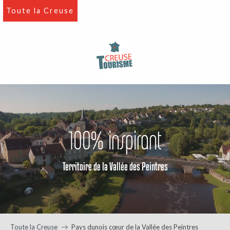
Aller
Toute la Creuse
au
contenu
principal
100% inspirant
Territoire de la Vallée des Peintres
Toute la Creuse
Pays dunois cœur de la Vallée des Peintres