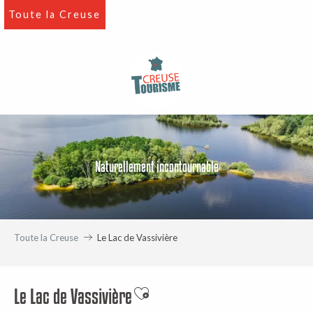
Aller
Toute la Creuse
au
contenu
principal
Naturellement incontournable
Toute la Creuse
Le Lac de Vassivière
Le Lac de Vassivière
Ajouter aux favoris