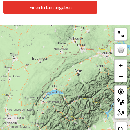
Einen Irrtum angeben
+
−