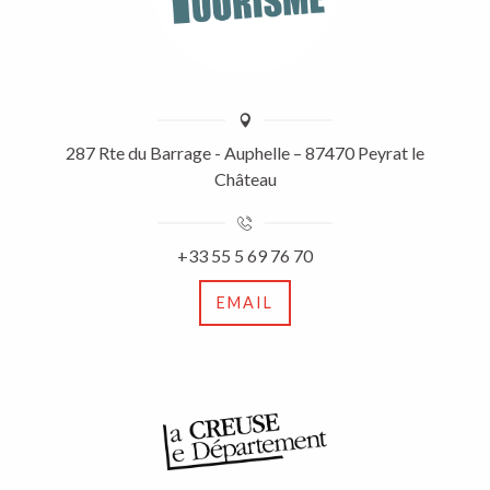
287 Rte du Barrage - Auphelle – 87470 Peyrat le
Château
+33 55 5 69 76 70
EMAIL