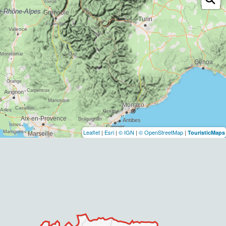
Leaflet
|
Esri
|
© IGN
|
© OpenStreetMap
|
TouristicMaps