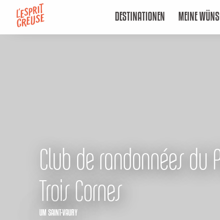
Aller
DESTINATIONEN
MEINE WÜNS
au
contenu
principal
Club de randonnées du 
Trois Cornes
UM SAINT-VAURY