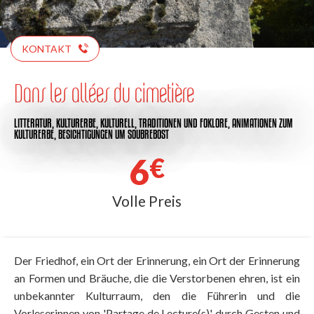
KONTAKT
Dans les allées du cimetière
LITTERATUR,
KULTURERBE,
KULTURELL,
TRADITIONEN UND FOKLORE,
ANIMATIONEN ZUM
KULTURERBE,
BESICHTIGUNGEN
UM SOUBREBOST
6
€
Volle Preis
Der Friedhof, ein Ort der Erinnerung, ein Ort der Erinnerung
an Formen und Bräuche, die die Verstorbenen ehren, ist ein
unbekannter Kulturraum, den die Führerin und die
Vorleserinnen von 'Partage de Lecture(s)' durch Gesten und