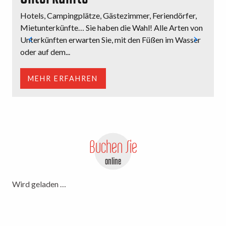
Hotels, Campingplätze, Gästezimmer, Feriendörfer,
M
Mietunterkünfte… Sie haben die Wahl! Alle Arten von
o
Unterkünften erwarten Sie, mit den Füßen im Wasser
e
oder auf dem...
E
MEHR ERFAHREN
Buchen Sie
online
Wird geladen …