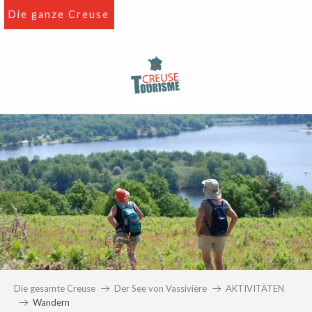
Aller
Die ganze Creuse
au
contenu
principal
Die gesamte Creuse
Der See von Vassivière
AKTIVITÄTEN
Wandern