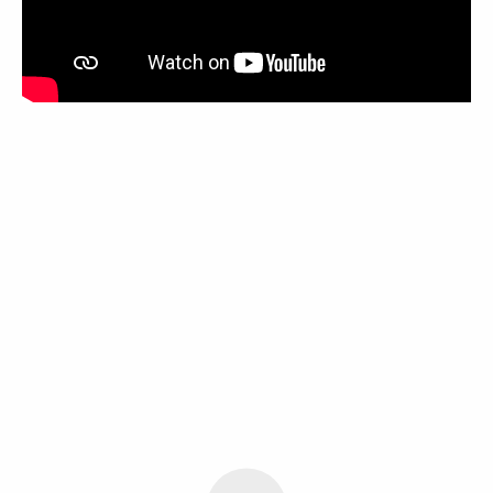
100% See
Natur & Gärten
Erbe und Museen
100% lokal
Komm ich nehme dich mit
Spielerische Entdeckungen
Eule, es regnet
Auf dem Umweg durch unsere
Dörfer