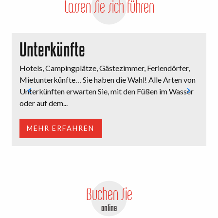
Lassen Sie sich führen
Unterkünfte
Hotels, Campingplätze, Gästezimmer, Feriendörfer,
H
Mietunterkünfte… Sie haben die Wahl! Alle Arten von
u
Unterkünften erwarten Sie, mit den Füßen im Wasser
u
oder auf dem...
MEHR ERFAHREN
Buchen Sie
online