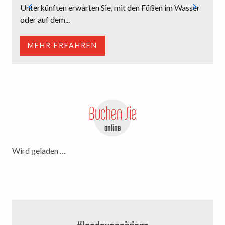
Unterkünften erwarten Sie, mit den Füßen im Wasser
e
oder auf dem...
E
MEHR ERFAHREN
Buchen Sie
online
Wird geladen …