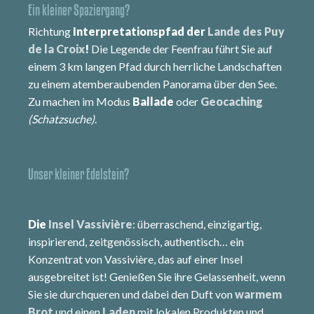
Ein kleiner Spaziergang?
Richtung
Interpretationspfad der
Lande des Puy
de la Croix
!
Die Legende der Feenfrau führt Sie auf
einem 3 km langen Pfad durch herrliche Landschaften
zu einem atemberaubenden Panorama über den See.
Zu machen im Modus
Ballade
oder
Geocaching
(Schatzsuche)
.
Unser kleiner Edelstein?
Die
Insel Vassivière
: überraschend, einzigartig,
inspirierend, zeitgenössisch, authentisch… ein
Konzentrat von Vassivière, das auf einer Insel
ausgebreitet ist! Genießen Sie ihre Gelassenheit, wenn
Sie sie durchqueren und dabei den Duft von
warmem
Brot
und einen
Laden
mit lokalen Produkten und