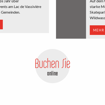
ze Jahr über
Auf dem W
ents am Lac de Vassivière
starke M
n Gemeinden.
Skatepar
Wildwasse
MEHR
Buchen Sie
online