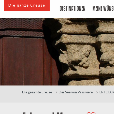
Aller
Die ganze Creuse
DESTINATIONEN
MEINE WÜNS
au
contenu
principal
Die gesamte Creuse
Der See von Vassivière
ENTDEC