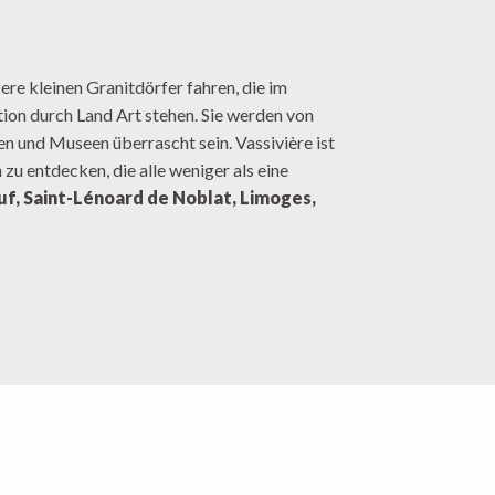
 aux favoris
ere kleinen Granitdörfer fahren, die im
tion durch Land Art stehen. Sie werden von
en und Museen überrascht sein. Vassivière ist
zu entdecken, die alle weniger als eine
f, Saint-Lénoard de Noblat, Limoges,
Auf dem U
Das internationale Zentrum
andorte & Museen
durch unsere Dö
für Kunst und Landschaft