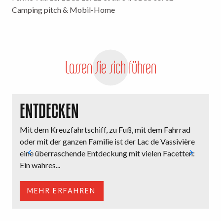
Camping pitch & Mobil-Home
Lassen Sie sich führen
ENTDECKEN
Mit dem Kreuzfahrtschiff, zu Fuß, mit dem Fahrrad
H
oder mit der ganzen Familie ist der Lac de Vassivière
u
eine überraschende Entdeckung mit vielen Facetten:
u
Ein wahres...
MEHR ERFAHREN