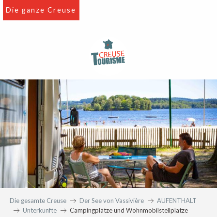
Aller
Die ganze Creuse
au
contenu
principal
Die gesamte Creuse
Der See von Vassivière
AUFENTHALT
Unterkünfte
Campingplätze und Wohnmobilstellplätze