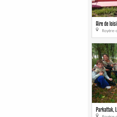
Aire de lois
Royère-d
Parkattak, 
Royère-d