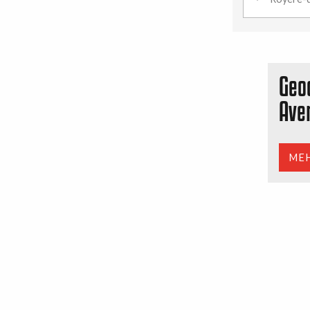
Geo
Ave
ME