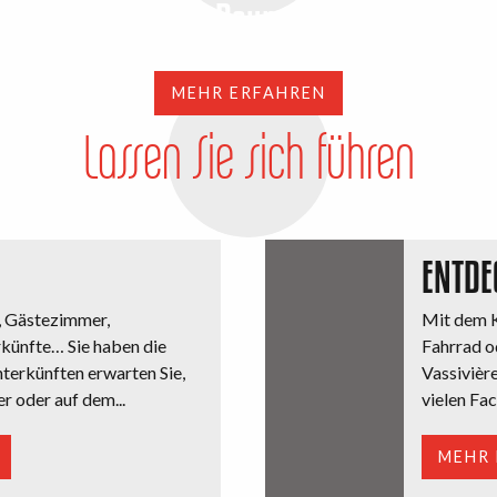
Park von Baum zu Baum
MEHR ERFAHREN
Lassen Sie sich führen
ENTDE
, Gästezimmer,
Mit dem K
rkünfte… Sie haben die
Fahrrad od
nterkünften erwarten Sie,
Vassivièr
r oder auf dem...
vielen Fac
MEHR