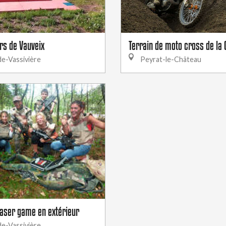
irs de Vauveix
Terrain de moto cross de la
e-Vassivière
Peyrat-le-Château
Laser game en extérieur
e-Vassivière