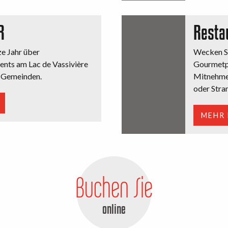
R
Resta
ze Jahr über
Wecken Si
ents am Lac de Vassivière
Gourmetp
n Gemeinden.
Mitnehmen
oder Stran
MEHR
Buchen Sie
online