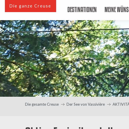
Aller
Die ganze Creuse
DESTINATIONEN
MEINE WÜNS
au
contenu
principal
Die gesamte Creuse
Der See von Vassivière
AKTIVIT