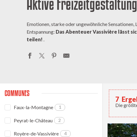
Aktive Freizeitgestaltun
Emotionen, starke oder ungewöhnliche Sensationen,
Entspannung:
Das Abenteuer Vassivière lässt sic
teilen!
.
COMMUNES
7
Erge
Die größte
Faux-la-Montagne
1
Peyrat-le-Château
2
Royère-de-Vassivière
4