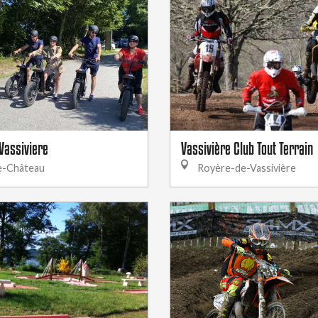
 Vassiviere
Vassivière Club Tout Terrain
e-Château
Royère-de-Vassivière