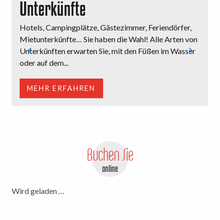
Unterkünfte
Hotels, Campingplätze, Gästezimmer, Feriendörfer,
M
Mietunterkünfte… Sie haben die Wahl! Alle Arten von
o
Unterkünften erwarten Sie, mit den Füßen im Wasser
e
oder auf dem...
E
MEHR ERFAHREN
Buchen Sie
online
Wird geladen …