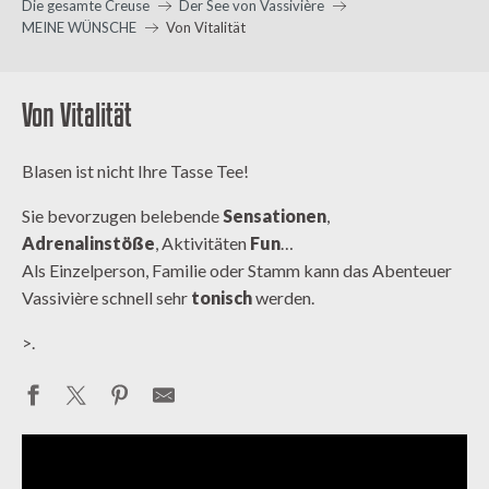
Die gesamte Creuse
Der See von Vassivière
MEINE WÜNSCHE
Von Vitalität
Von Vitalität
Blasen ist nicht Ihre Tasse Tee!
Sie bevorzugen belebende
Sensationen
,
Adrenalinstöße
, Aktivitäten
Fun
…
Als Einzelperson, Familie oder Stamm kann das Abenteuer
Vassivière schnell sehr
tonisch
werden.
>.