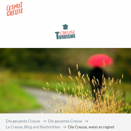
Aller
au
contenu
principal
Die gesamte Creuse
Die gesamte Creuse
La Creuse, Blog und Nachrichten
Die Creuse, wenn es regnet