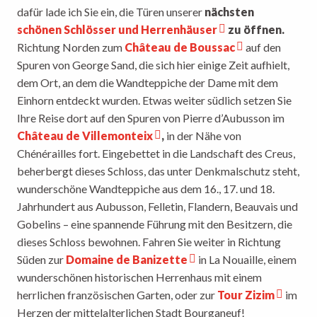
dafür lade ich Sie ein, die Türen unserer
nächsten
schönen Schlösser und Herrenhäuser
zu öffnen.
Richtung Norden zum
Château de Boussac
auf den
Spuren von George Sand, die sich hier einige Zeit aufhielt,
dem Ort, an dem die Wandteppiche der Dame mit dem
Einhorn entdeckt wurden. Etwas weiter südlich setzen Sie
Ihre Reise dort auf den Spuren von Pierre d’Aubusson im
Château de Villemonteix
,
in der Nähe von
Chénérailles fort. Eingebettet in die Landschaft des Creus,
beherbergt dieses Schloss, das unter Denkmalschutz steht,
wunderschöne Wandteppiche aus dem 16., 17. und 18.
Jahrhundert aus Aubusson, Felletin, Flandern, Beauvais und
Gobelins – eine spannende Führung mit den Besitzern, die
dieses Schloss bewohnen. Fahren Sie weiter in Richtung
Süden zur
Domaine de Banizette
in La Nouaille, einem
wunderschönen historischen Herrenhaus mit einem
herrlichen französischen Garten, oder zur
Tour Zizim
im
Herzen der mittelalterlichen Stadt Bourganeuf!