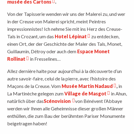
musée des Cartons
.
Von der Tapisserie wenden wir uns der Malerei zu, und wer
in der Creuse von Malerei spricht, meint Peintres
impressionnistes! Ich nehme Sie mit ins Herz des Creuse-
Tals in Crozant, um das
Hotel Lépinat
zu entdecken,
einen Ort, der der Geschichte der Maler des Tals, Monet,
Guillaumin, Détroy oder auch dem
Espace Monet
Rollinat
in Fresselines…
Allez dernière halte pour aujourd’hui à la découverte d’un
autre savoir-faire, celui de la pierre, avec l’histoire des
Maçons de la Creuse. Vom
Musée Martin Nadaud
,
in
La Martinèche gelegen zum
Village de Masgot
in Ahun,
natürlich über das
Scénovision
von Bénévent l’Abbaye
werden wir Ihnen alle Geheimnisse dieser großen Männer
enthüllen, die zum Bau der berühmten Pariser Monumente
beigetragen haben!