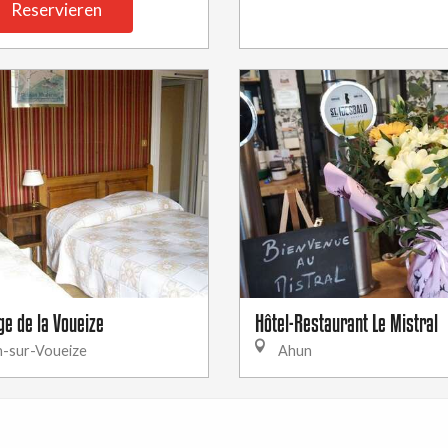
Reservieren
ge de la Voueize
Hôtel-Restaurant Le Mistral
-sur-Voueize
Ahun