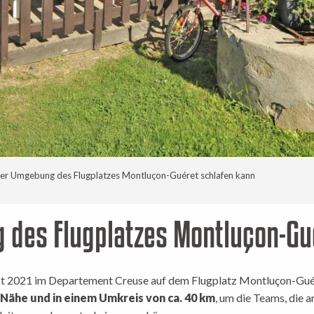
er Umgebung des Flugplatzes Montluçon-Guéret schlafen kann
des Flugplatzes Montluçon-Gu
st 2021 im Departement Creuse auf dem Flugplatz Montluçon-Gué
 Nähe und in einem Umkreis von ca. 40 km
, um die Teams, die 