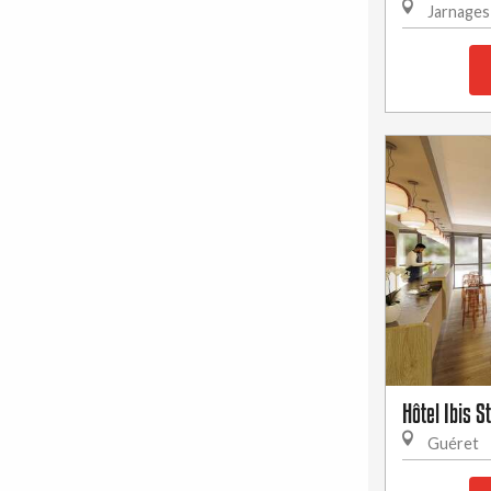
Jarnages
Hôtel Ibis S
Guéret