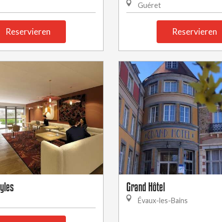
Guéret
Reservieren
Reservieren
tyles
Grand Hôtel
Évaux-les-Bains