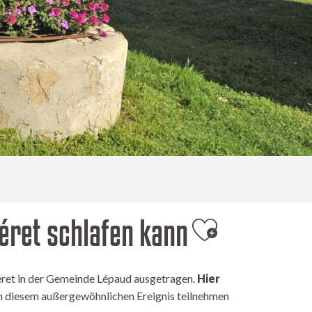
éret schlafen kann
Ajouter aux 
ret in der Gemeinde Lépaud ausgetragen.
Hier
an diesem außergewöhnlichen Ereignis teilnehmen