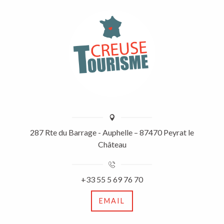
287 Rte du Barrage - Auphelle – 87470 Peyrat le
Château
+33 55 5 69 76 70
EMAIL