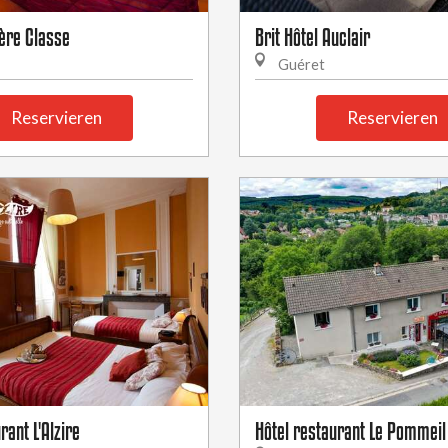
ère Classe
Brit Hôtel Auclair
Guéret
Reservieren
Reservieren
rant L'Alzire
Hôtel restaurant Le Pommeil