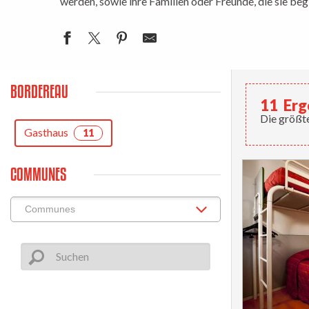
werden, sowie ihre Familien oder Freunde, die sie be
BORDEREAU
11
Erg
Die größte
Gasthaus
11
COMMUNES