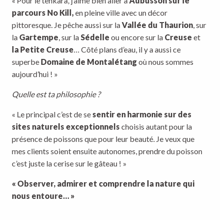
« Pour le tenkara, j’aime bien aller à
Aubusson sur le
parcours No Kill,
en pleine ville avec un décor
pittoresque. Je pêche aussi sur la
Vallée du Thaurion
, sur
la
Gartempe
, sur la
Sédelle
ou encore sur la
Creuse
et
la Petite Creuse
… Côté plans d’eau, il y a aussi ce
superbe
Domaine de Montalétang
où nous sommes
aujourd’hui ! »
Quelle est ta philosophie ?
« Le principal c’est de se
sentir en harmonie sur des
sites naturels exceptionnels
choisis autant pour la
présence de poissons que pour leur beauté. Je veux que
mes clients soient ensuite autonomes, prendre du poisson
c’est juste la cerise sur le gâteau ! »
« Observer, admirer et comprendre la nature qui
nous entoure… »