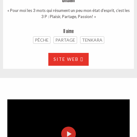
Ghislain
« Pour moi les 3 mots qui résument un peu mon état d’esprit, c’est les
3 P : Plaisir, Partage, Passion! »
Il aime
PÊCHE
PARTAGE
TENKARA
SITE WEB