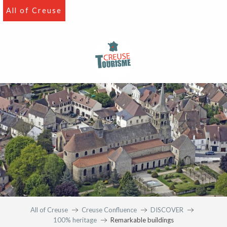
Aller
All of Creuse
au
contenu
principal
All of Creuse
Creuse Confluence
DISCOVER
100% heritage
Remarkable buildings