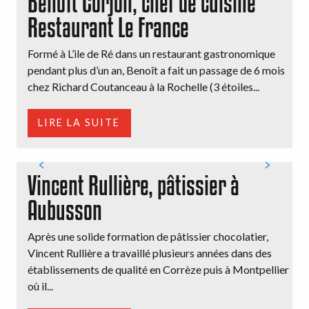
Benoît Corjon, chef de cuisine
Restaurant Le France
Formé à L’ile de Ré dans un restaurant gastronomique
C
pendant plus d’un an, Benoît a fait un passage de 6 mois
d
chez Richard Coutanceau à la Rochelle (3 étoiles...
p
LIRE LA SUITE
Vincent Rullière, pâtissier à
Aubusson
T
p
Après une solide formation de pâtissier chocolatier,
S
Vincent Rullière a travaillé plusieurs années dans des
(
établissements de qualité en Corrèze puis à Montpellier
où il...