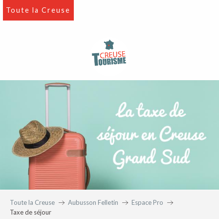
Aller
Toute la Creuse
au
contenu
principal
Toute la Creuse
Aubusson Felletin
Espace Pro
Taxe de séjour