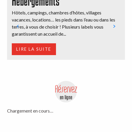
Hébergements
Hôtels, campings, chambres d’hôtes, villages
E
vacances, locations… les pieds dans l’eau ou dans les
V
terres, à vous de choisir ! Plusieurs labels vous
m
garantissent un accueil de...
d
LIRE LA SUITE
Réservez
en ligne
Chargement en cours…