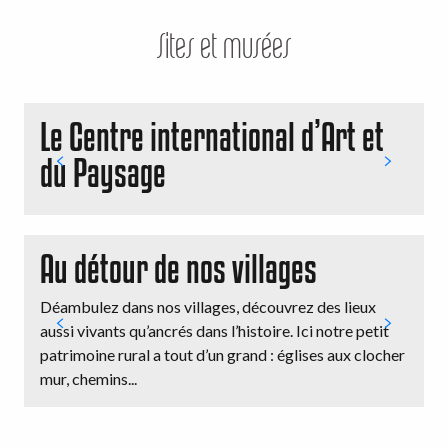
Sites et musées
Le Centre international d’Art et
du Paysage
Au détour de nos villages
Déambulez dans nos villages, découvrez des lieux
À
aussi vivants qu’ancrés dans l’histoire. Ici notre petit
g
patrimoine rural a tout d’un grand : églises aux clocher
c
mur, chemins...
H