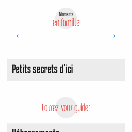
Aventures en famille
Moments
en famille
LIRE LA SUITE
Petits secrets d’ici
Laissez-vous guider