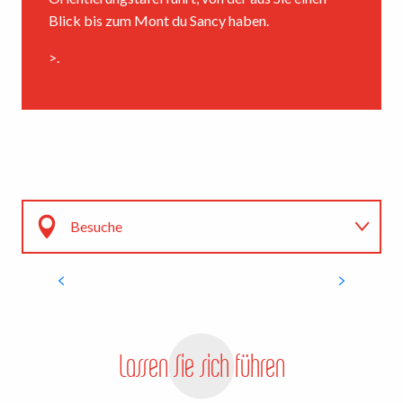
Blick bis zum Mont du Sancy haben.
>.
L’île de Vassivière
Entstanden 1952, touristisch seit 1970 und
künstlerisch 1983, ist sie heute ein emblematischer
Ort für zeitgenössische Kreation mit
Besuche
majestätischem Rahmen, in dem sich die...
MEHR ERFAHREN
Natürlich Orte & Gebauten Erbe
Bewegen
Lassen Sie sich führen
Wandern