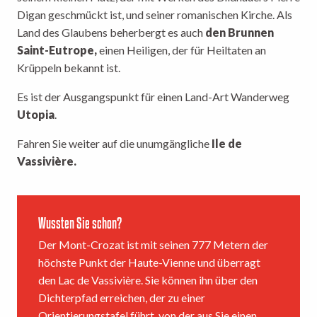
Digan geschmückt ist, und seiner romanischen Kirche. Als
Land des Glaubens beherbergt es auch
den Brunnen
Saint-Eutrope,
einen Heiligen, der für Heiltaten an
Krüppeln bekannt ist.
Es ist der Ausgangspunkt für einen Land-Art Wanderweg
Utopia
.
Fahren Sie weiter auf die unumgängliche
Ile de
Vassivière.
Wussten Sie schon?
Der Mont-Crozat ist mit seinen 777 Metern der
höchste Punkt der Haute-Vienne und überragt
den Lac de Vassivière. Sie können ihn über den
Dichterpfad erreichen, der zu einer
Orientierungstafel führt, von der aus Sie einen