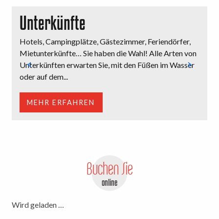
Unterkünfte
Restaurant
Hotels, Campingplätze, Gästezimmer, Feriendörfer,
M
lokale Produzenten
Mietunterkünfte… Sie haben die Wahl! Alle Arten von
o
Unterkünften erwarten Sie, mit den Füßen im Wasser
e
oder auf dem...
E
MEHR ERFAHREN
Buchen Sie
online
Wird geladen …