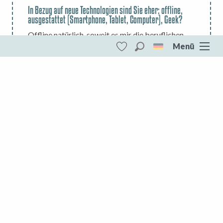
In Bezug auf neue Technologien sind Sie eher: offline,
ausgestattet (Smartphone, Tablet, Computer), Geek?
Offline natürlich, soweit es mir die beruflichen
Menü
Erfordernisse erlauben. Im Zeitalter des Internets
Suche
und der Online-Buchungen: Es kommt nicht in
Voir les favoris
Der See von Vassivière
Frage, auf einen Teil der Kundschaft zu
verzichten, für die das Internet unumgänglich ist.
DESTINATIONEN
Das Handy hingegen so wenig wie möglich: Es ist
ein wahrer Luxus, von Zeit zu Zeit nicht verfügbar
Der See von Vassivière
sein zu können…
Die gesamte Creuse
Als guter Kommunikator, der er ist, können Sie
die Abenteuer von Christophe auf seinem
Blog
Aubusson Felletin
verfolgen.
Creuse Südwesten
Marche und Combraille