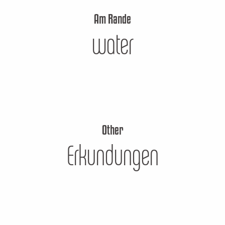
Am Rande
water
Wasserfreizeit
Other
Erkundungen
Uferpfad
ère
Spiele