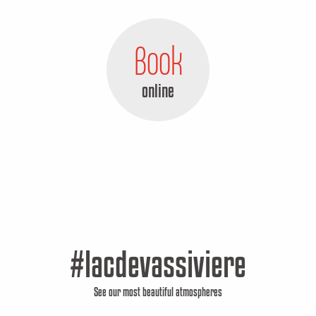
MEHR ERFAHREN
Book
online
#lacdevassiviere
See our most beautiful atmospheres