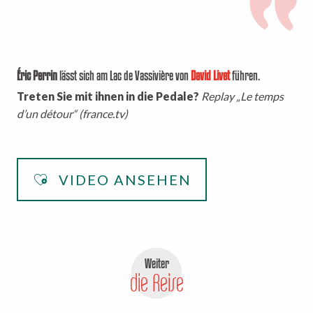
Éric Perrin
lässt sich am Lac de Vassivière von
David Livet
führen.
Treten Sie mit ihnen in die Pedale?
Replay „Le temps
d’un détour“ (france.tv)
VIDEO ANSEHEN
Weiter
die Reise