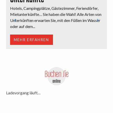
Hotels, Campingplätze, Gästezimmer, Feriendörfer,
M
Mietunterkünfte… Sie haben die Wahl! Alle Arten von
o
Unterkünften erwarten Sie, mit den Füßen im Wasser
e
oder auf dem...
E
MEHR ERFAHREN
Buchen Sie
online
Ladevorgang läuft…