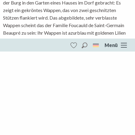
der Burg in den Garten eines Hauses im Dorf gebracht: Es
zeigt ein gekröntes Wappen, das von zwei geschnitzten
Stützen flankiert wird. Das abgebildete, sehr verblasste
Wappen scheint das der Familie Foucauld de Saint-Germain
Beaupré zu sein: Ihr Wappen ist azurblau mit goldenen Lilien
besät.
Menü
Sturz Aromorié, Lafat
Suche
Voir les favoris
Pays Dunois
DESTINATIONEN
Bereiten Sie
Infos +
Pays Dunois
Ihr Aufenthalt
Die gesamte Creuse
Aubusson Felletin
Unterkünfte
Creuse Südwesten