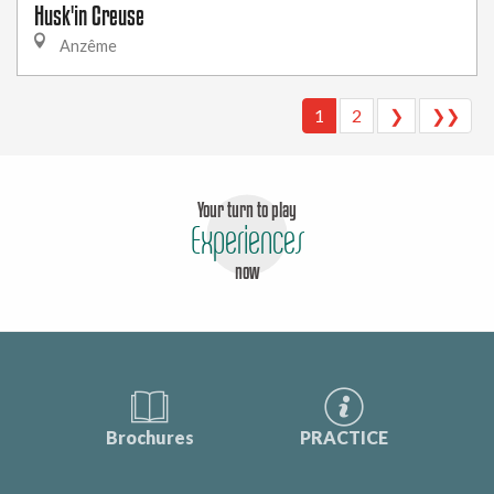
Husk'in Creuse
Anzême
1
2
❯
❯❯
Your turn to play
Experiences
now
Brochures
PRACTICE