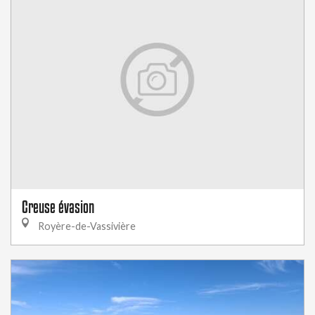
Creuse évasion
Royère-de-Vassivière